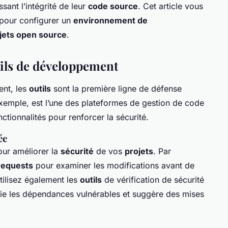
ssant l’intégrité de leur
code source
. Cet article vous
s pour configurer un
environnement de
jets open source
.
tils de développement
nt, les
outils
sont la première ligne de défense
exemple, est l’une des plateformes de gestion de code
nctionnalités pour renforcer la sécurité.
ée
our améliorer la
sécurité
de vos
projets
. Par
 requests
pour examiner les modifications avant de
tilisez également les
outils
de vérification de sécurité
fie les dépendances vulnérables et suggère des mises