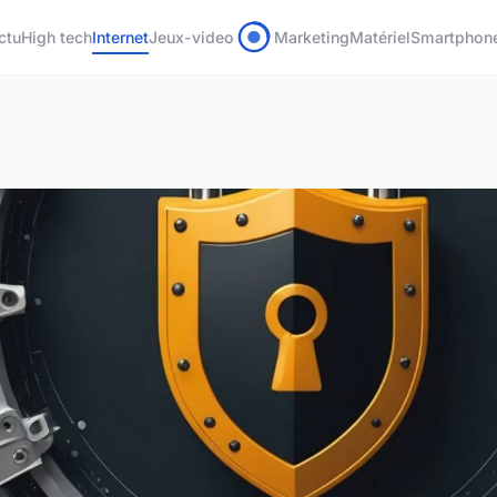
ctu
High tech
Internet
Jeux-video
Marketing
Matériel
Smartphon