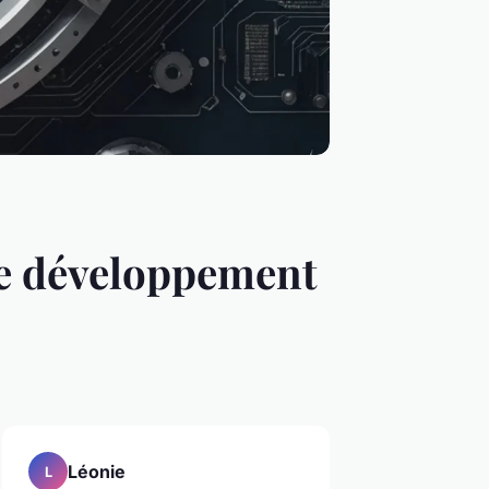
e développement
Léonie
L